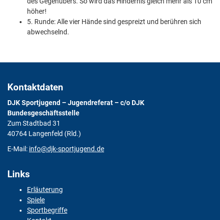
des Gegenübers. So wird das Hindernis gleich mehr als 10 cm
höher!
5. Runde: Alle vier Hände sind gespreizt und berühren sich
abwechselnd.
Kontaktdaten
DJK Sportjugend – Jugendreferat – c/o DJK
Bundesgeschäftsstelle
Zum Stadtbad 31
40764 Langenfeld (Rld.)
E-Mail:
info@djk-sportjugend.de
Links
Erläuterung
Spiele
Sportbegriffe