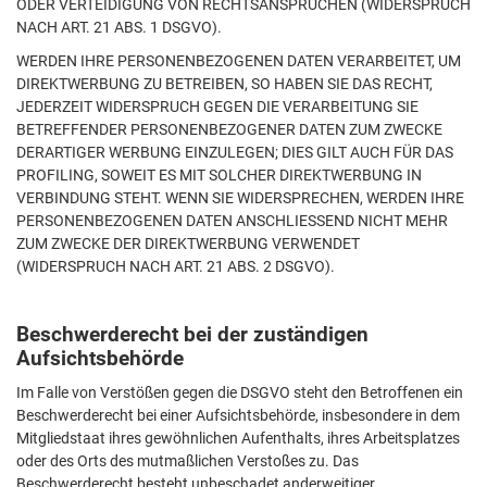
ODER VERTEIDIGUNG VON RECHTSANSPRÜCHEN (WIDERSPRUCH
NACH ART. 21 ABS. 1 DSGVO).
WERDEN IHRE PERSONENBEZOGENEN DATEN VERARBEITET, UM
DIREKTWERBUNG ZU BETREIBEN, SO HABEN SIE DAS RECHT,
JEDERZEIT WIDERSPRUCH GEGEN DIE VERARBEITUNG SIE
BETREFFENDER PERSONENBEZOGENER DATEN ZUM ZWECKE
DERARTIGER WERBUNG EINZULEGEN; DIES GILT AUCH FÜR DAS
PROFILING, SOWEIT ES MIT SOLCHER DIREKTWERBUNG IN
VERBINDUNG STEHT. WENN SIE WIDERSPRECHEN, WERDEN IHRE
PERSONENBEZOGENEN DATEN ANSCHLIESSEND NICHT MEHR
ZUM ZWECKE DER DIREKTWERBUNG VERWENDET
(WIDERSPRUCH NACH ART. 21 ABS. 2 DSGVO).
Beschwerderecht bei der zuständigen
Aufsichtsbehörde
Im Falle von Verstößen gegen die DSGVO steht den Betroffenen ein
Beschwerderecht bei einer Aufsichtsbehörde, insbesondere in dem
Mitgliedstaat ihres gewöhnlichen Aufenthalts, ihres Arbeitsplatzes
oder des Orts des mutmaßlichen Verstoßes zu. Das
Beschwerderecht besteht unbeschadet anderweitiger