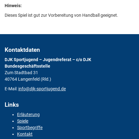
Hinweis:
Dieses Spiel ist gut zur Vorbereitung von Handball geeignet.
Kontaktdaten
DJK Sportjugend – Jugendreferat – c/o DJK
Bundesgeschäftsstelle
Zum Stadtbad 31
40764 Langenfeld (Rld.)
E-Mail:
info@djk-sportjugend.de
Links
Erläuterung
Spiele
Sportbegriffe
Kontakt