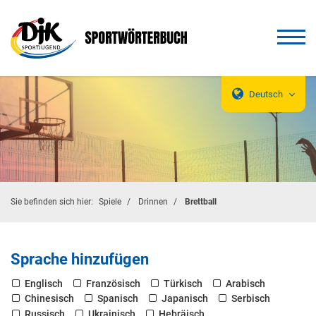
Deutsch
Sie befinden sich hier:
Spiele
Drinnen
Brettball
Sprache hinzufügen
Englisch
Französisch
Türkisch
Arabisch
Chinesisch
Spanisch
Japanisch
Serbisch
Russisch
Ukrainisch
Hebräisch